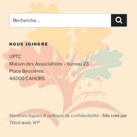
v
t
s
è
e
n
u
Recherche
Recher
.
e
pour
l
m
:
t
e
a
NOUS JOINDRE
n
t
t
UPTC
i
Maison des Associations – bureau 23
o
Place Bessières
n
46000 CAHORS
s
Mentions légales & politique de confidentialité
- Site créé par
T.Web
avec
WP