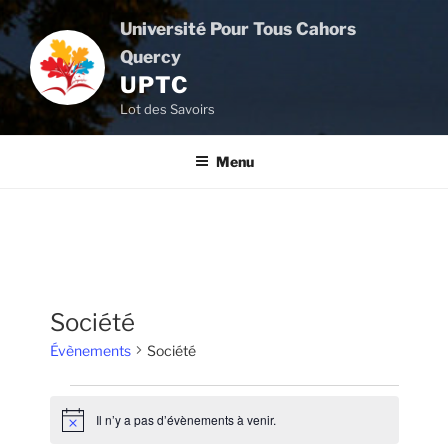
Aller
Université Pour Tous Cahors
au
Quercy
contenu
UPTC
principal
Lot des Savoirs
Menu
Société
Évènements
Société
Évènements
Il n’y a pas d’évènements à venir.
N
o