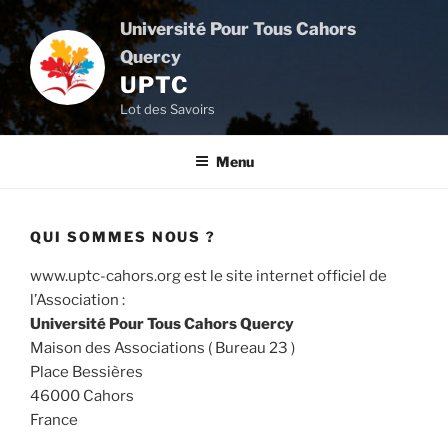
Aller
Université Pour Tous Cahors
au
Quercy
contenu
UPTC
principal
Lot des Savoirs
Menu
QUI SOMMES NOUS ?
www.uptc-cahors.org est le site internet officiel de
l’Association :
Université Pour Tous Cahors Quercy
Maison des Associations ( Bureau 23 )
Place Bessières
46000 Cahors
France