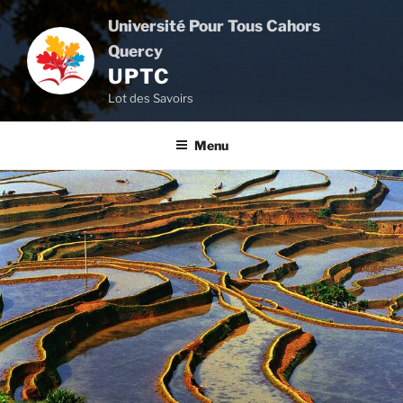
Aller
Université Pour Tous Cahors
au
Quercy
contenu
UPTC
principal
Lot des Savoirs
Menu