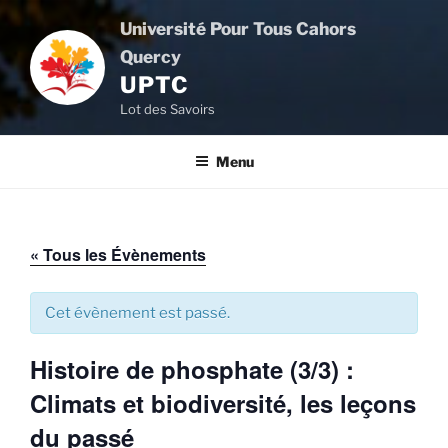
Aller
Université Pour Tous Cahors
au
Quercy
contenu
UPTC
principal
Lot des Savoirs
Menu
« Tous les Évènements
Cet évènement est passé.
Histoire de phosphate (3/3) :
Climats et biodiversité, les leçons
du passé