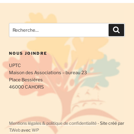
Recherche
Recher
pour
:
NOUS JOINDRE
UPTC
Maison des Associations – bureau 23
Place Bessières
46000 CAHORS
Mentions légales & politique de confidentialité
- Site créé par
T.Web
avec
WP