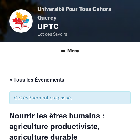
Aller
Université Pour Tous Cahors
au
Quercy
contenu
UPTC
principal
Lot des Savoirs
Menu
« Tous les Évènements
Cet évènement est passé.
Nourrir les êtres humains :
agriculture productiviste,
agriculture durable