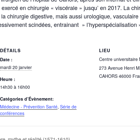
 exercé en chirurgie « viscérale » jusqu’ en 2017. La chi
it la chirurgie digestive, mais aussi urologique, vasculair
essivement scindées, entrainant » l’hyperspécialisation »
DÉTAILS
LIEU
Centre universitaire
Date :
mardi 20 janvier
273 Avenue Henri Ma
CAHORS
46000
Fra
Heure :
14h30 à 16h00
Catégories d’Évènement:
Médecine - Prévention Santé
,
Série de
conférences
e, mythe et réalité (1571-1610)