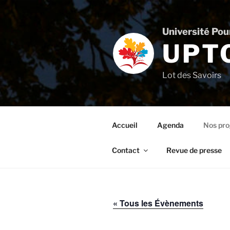
Aller
au
contenu
Université Po
principal
UPT
Lot des Savoirs
Accueil
Agenda
Nos pr
Contact
Revue de presse
« Tous les Évènements