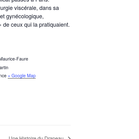
rurgie viscérale, dans sa
e et gynécologique,
 de ceux qui la pratiquaient.
 Maurice-Faure
rtin
nce
+ Google Map
Une Histoire du Drapeau