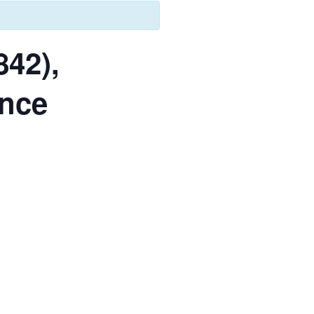
42),
ence