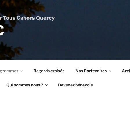
ur Tous Cahors Quercy
C
ogrammes
Regards croisés
Nos Partenaires
Arc
Qui sommes nous ?
Devenez bénévole