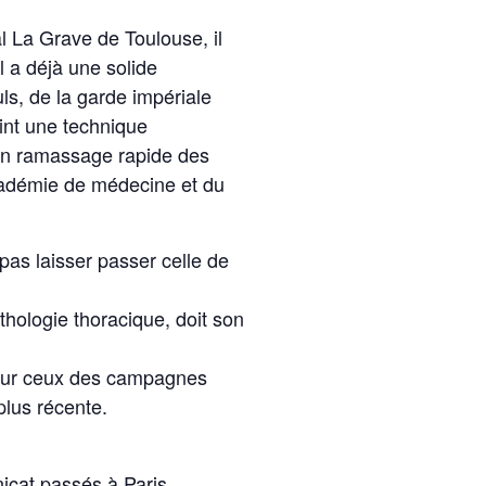
l La Grave de Toulouse, il
il a déjà une solide
ls, de la garde impériale
oint une technique
 un ramassage rapide des
académie de médecine et du
 pas laisser passer celle de
athologie thoracique, doit son
i sur ceux des campagnes
plus récente.
nicat passés à Paris.