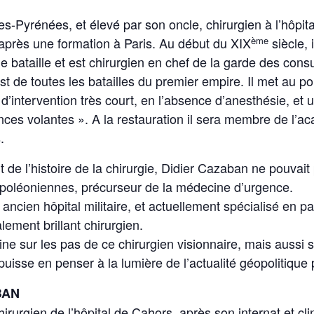
s-Pyrénées, et élevé par son oncle, chirurgien à l’hôpita
ème
e après une formation à Paris. Au début du XIX
siècle, 
 bataille et est chirurgien en chef de la garde des consu
st de toutes les batailles du premier empire. Il met au p
’intervention très court, en l’absence d’anesthésie, et
ces volantes ». A la restauration il sera membre de l’
.
 de l’histoire de la chirurgie, Didier Cazaban ne pouvait
poléoniennes, précurseur de la médecine d’urgence.
 ancien hôpital militaire, et actuellement spécialisé en p
lement brillant chirurgien.
ine sur les pas de ce chirurgien visionnaire, mais auss
uisse en penser à la lumière de l’actualité géopolitique 
ABAN
rurgien de l’hôpital de Cahors, après son internat et cli