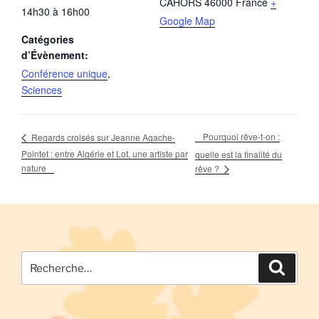
CAHORS
46000
France
+
14h30 à 16h00
Google Map
Catégories
d’Évènement:
Conférence unique
,
Sciences
Pourquoi rêve-t-on :
Regards croisés sur Jeanne Agache-
Pointet : entre Algérie et Lot, une artiste par
quelle est la finalité du
nature
rêve ?
Recherche
Recher
pour
: