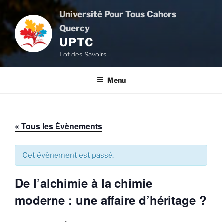
Aller
Université Pour Tous Cahors
au
Quercy
contenu
UPTC
principal
Lot des Savoirs
Menu
« Tous les Évènements
Cet évènement est passé.
De l’alchimie à la chimie
moderne : une affaire d’héritage ?