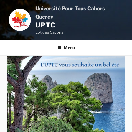
Aller
Université Pour Tous Cahors
au
Quercy
contenu
UPTC
principal
Lot des Savoirs
Menu