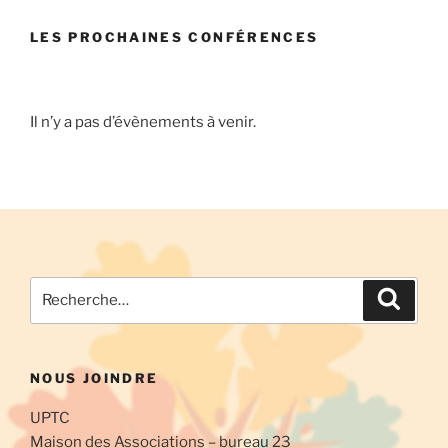
site
LES PROCHAINES CONFÉRENCES
Il n’y a pas d’évènements à venir.
Recherche
Recher
pour
:
NOUS JOINDRE
UPTC
Maison des Associations – bureau 23