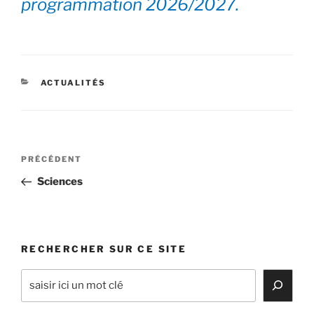
programmation 2026/2027.
CATÉGORIES
ACTUALITÉS
Navigation
Article
PRÉCÉDENT
de
précédent
Sciences
l’article
RECHERCHER SUR CE SITE
Rechercher
sur
ce