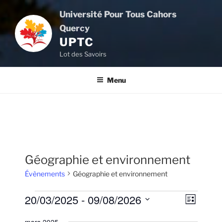
Aller
Université Pour Tous Cahors
au
Quercy
contenu
UPTC
principal
Lot des Savoirs
Menu
Géographie et environnement
Évènements
Géographie et environnement
Évènements
20/03/2025
 - 
09/08/2026
N
N
L
a
a
i
S
s
mars 2025