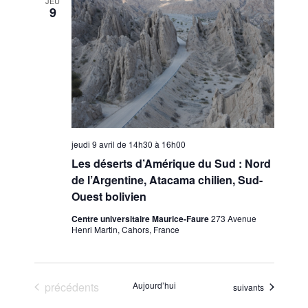
JEU
9
jeudi 9 avril de 14h30
à
16h00
Les déserts d’Amérique du Sud : Nord
de l’Argentine, Atacama chilien, Sud-
Ouest bolivien
Centre universitaire Maurice-Faure
273 Avenue
Henri Martin, Cahors, France
Évènements
précédents
Aujourd’hui
Évènements
suivants