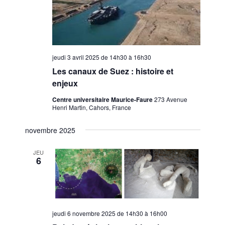
e
l
m
t
e
a
n
t
t
jeudi 3 avril 2025 de 14h30
à
16h30
i
Les canaux de Suez : histoire et
o
enjeux
n
Centre universitaire Maurice-Faure
273 Avenue
s
Henri Martin, Cahors, France
novembre 2025
JEU
6
jeudi 6 novembre 2025 de 14h30
à
16h00