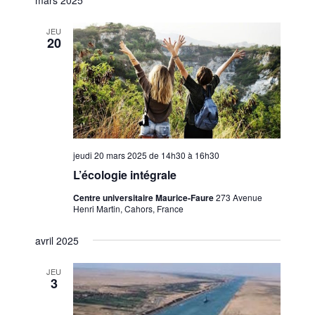
v
é
v
t
i
l
i
e
JEU
g
e
20
g
a
c
a
t
t
t
i
i
i
o
o
n
o
n
n
d
n
jeudi 20 mars 2025 de 14h30
à
16h30
e
e
p
z
L’écologie intégrale
v
a
u
u
Centre universitaire Maurice-Faure
273 Avenue
r
n
Henri Martin, Cahors, France
e
c
e
s
avril 2025
d
o
É
a
n
v
JEU
t
s
3
è
e
n
u
.